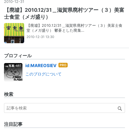
2010
-
12
-
31
【廃墟】2010.12/31＿滋賀県廃村ツアー（３）美富
士食堂（メガ盛り）
【廃墟】2010.12/31＿滋賀県廃村ツアー（３）美富士食
堂（メガ盛り） 鬱蒼とした廃集…
2010-12-31 13:30
プロフィール
はて
id:MAREOSIEV
なブ
このブログについて
ログ
Pro
検索
注目記事