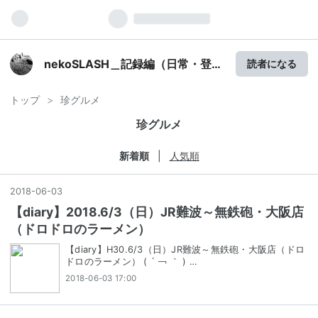
nekoSLASH＿記録編（日常・登
読者になる
山）
トップ
>
珍グルメ
珍グルメ
新着順
人気順
2018
-
06
-
03
【diary】2018.6/3（日）JR難波～無鉄砲・大阪店
（ドロドロのラーメン）
【diary】H30.6/3（日）JR難波～無鉄砲・大阪店（ドロ
ドロのラーメン） ( ´ ￢ ｀ ) …
2018-06-03 17:00